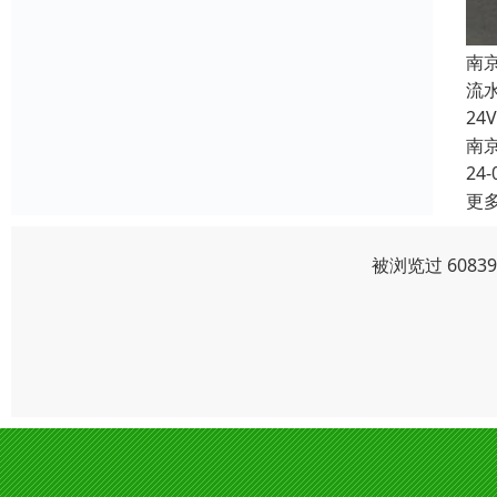
南
流
2
南
24-
更
被浏览过 608