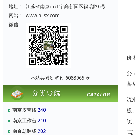
地址：
江苏省南京市江宁高新园区福瑞路6号
网站：
www.njlsx.com
微信：
价
公
本站共被浏览过 6083965 次
备
流
板
南京皮带线
240
南京工作台
210
统
南京总装线
202
式