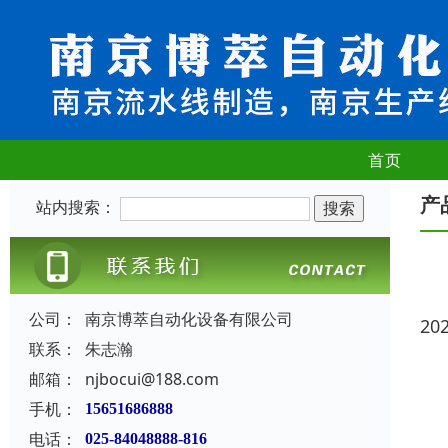
首页
产
站内搜索：
公司：
南京博萃自动化设备有限公司
20
联系：
朱志瀚
邮箱：
njbocui@188.com
手机：
15651686888
电话：
025-84048888-816