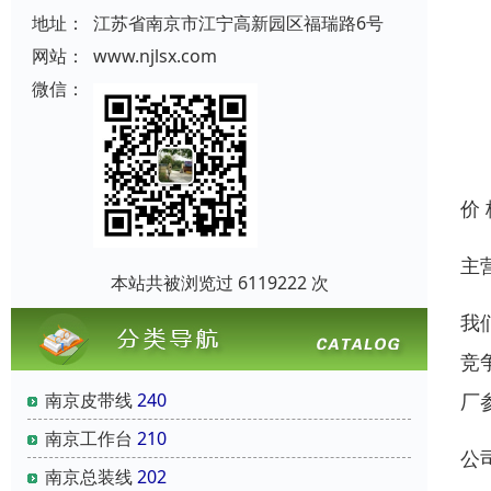
地址：
江苏省南京市江宁高新园区福瑞路6号
网站：
www.njlsx.com
微信：
价
主
本站共被浏览过 6119222 次
我
竞
厂
南京皮带线
240
南京工作台
210
公
南京总装线
202