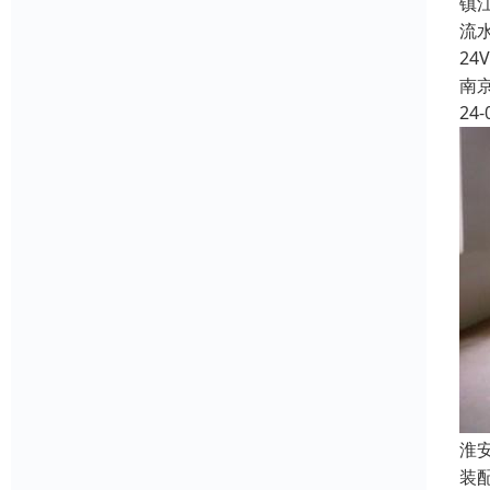
镇
流
2
南
24-
淮
装