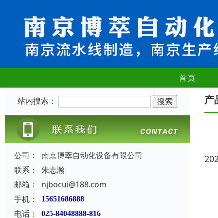
首页
产
站内搜索：
公司：
南京博萃自动化设备有限公司
20
联系：
朱志瀚
邮箱：
njbocui@188.com
手机：
15651686888
电话：
025-84048888-816