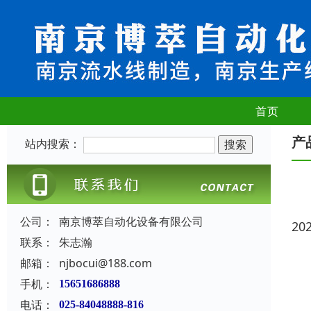
首页
产
站内搜索：
公司：
南京博萃自动化设备有限公司
20
联系：
朱志瀚
邮箱：
njbocui@188.com
手机：
15651686888
电话：
025-84048888-816