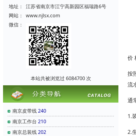
地址：
江苏省南京市江宁高新园区福瑞路6号
网站：
www.njlsx.com
微信：
价
按
本站共被浏览过 6084700 次
流
通
南京皮带线
240
1
南京工作台
210
2
南京总装线
202