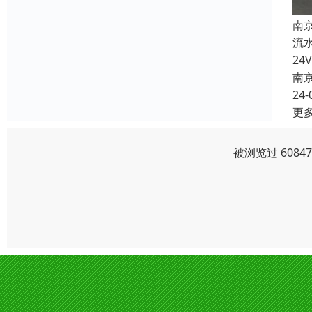
南
流
2
南
24-
更
被浏览过 608